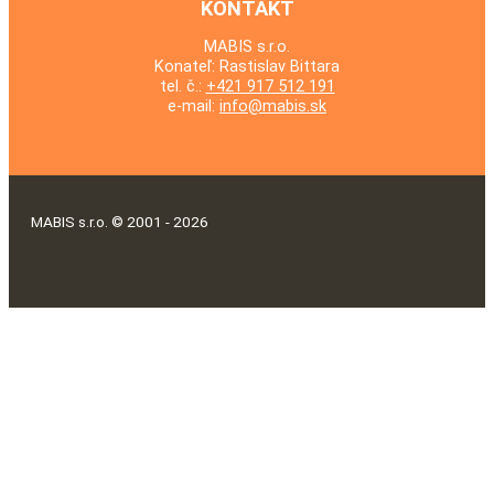
KONTAKT
MABIS s.r.o.
Konateľ: Rastislav Bittara
tel. č.:
+421 917 512 191
e-mail:
info@mabis.sk
MABIS s.r.o. © 2001 - 2026