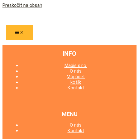
Preskočiť na obsah
BUNDY, VESTY
INFO
Mabis s.r.o.
O nás
Môj účet
košík
Kontakt
MENU
O nás
Kontakt