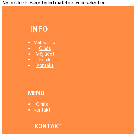
No products were found matching your selection.
INFO
Mabis s.r.o.
O nás
Môj účet
košík
Kontakt
MENU
O nás
Kontakt
KONTAKT