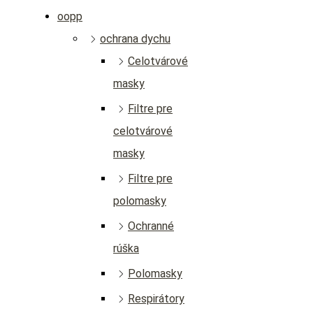
oopp
ochrana dychu
Celotvárové
masky
Filtre pre
celotvárové
masky
Filtre pre
polomasky
Ochranné
rúška
Polomasky
Respirátory