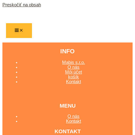
Preskočiť na obsah
PVC
INFO
Mabis s.r.o.
O nás
Môj účet
košík
Kontakt
MENU
O nás
Kontakt
KONTAKT