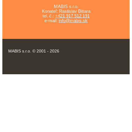
MABIS s.r.o.
Konateľ: Rastislav Bittara
tel. č.:
+421 917 512 191
e-mail:
info@mabis.sk
MABIS s.r.o. © 2001 - 2026