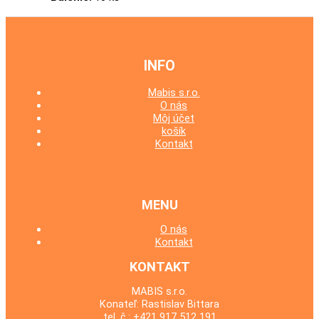
INFO
Mabis s.r.o.
O nás
Môj účet
košík
Kontakt
MENU
O nás
Kontakt
KONTAKT
MABIS s.r.o.
Konateľ: Rastislav Bittara
tel. č.:
+421 917 512 191